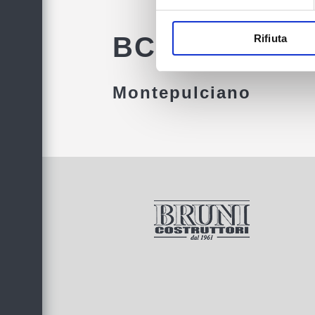
BCC MONTEP
Rifiuta
Montepulciano